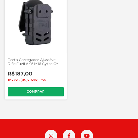
Porta Carregador Ajustável
Rifle Fuzil Ar15 M16 Cytac CY-
MPRB3
R$187,00
12
x
de
R$15,58
sem juros
COMPRAR