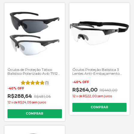
Óculos de Proteção Tático
Óculos Proteção Balística 3
Balístico Polarizado Avb T9127
Lentes Anti-Embaçamento
Cor Preto
AVB T9096
(1)
-
40
%
OFF
-
40
%
OFF
R$264,00
R$440,00
R$288,64
R$481,06
12
x
de
R$22,00
sem juros
12
x
de
R$24,05
sem juros
COMPRAR
COMPRAR