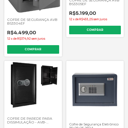
COFRE DE SEGURANÇA AVB
BS3305EF
R$5.199,00
COFRE DE SEGURANÇA AVB
12
x
de
R$433,25
sem juros
BS3304EF
R$4.499,00
12
x
de
R$374,92
sem juros
COFRE DE PAREDE PARA
DISSIMULAÇÃO - AVB-
Cofre de Segurança Eletrônico
WS1301E
35x25x25 25DA