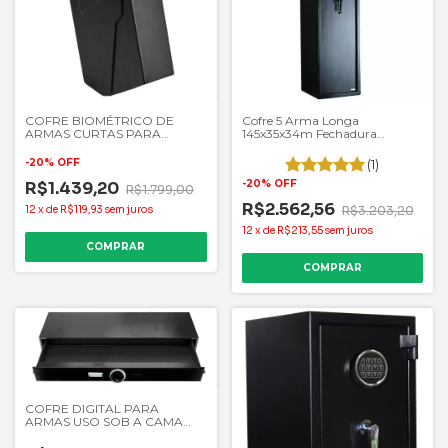
COFRE BIOMÉTRICO DE
Cofre 5 Arma Longa
ARMAS CURTAS PARA
145x35x34m Fechadura
VEÍCULOS AVB-PS15VB
Eletrônica AVB G1450E5
-
20
%
OFF
(1)
-
20
%
OFF
R$1.439,20
R$1.799,00
R$2.562,56
12
x
de
R$119,93
sem juros
R$3.203,20
12
x
de
R$213,55
sem juros
COFRE DIGITAL PARA
ARMAS USO SOB A CAMA
AVB H2902M