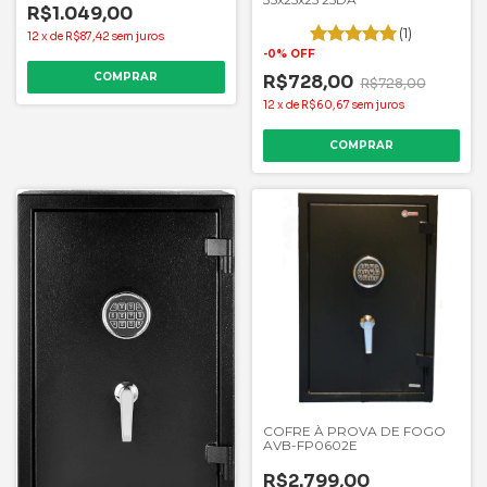
R$1.049,00
(1)
12
x
de
R$87,42
sem juros
-
0
%
OFF
R$728,00
R$728,00
12
x
de
R$60,67
sem juros
COFRE À PROVA DE FOGO
AVB-FP0602E
R$2.799,00