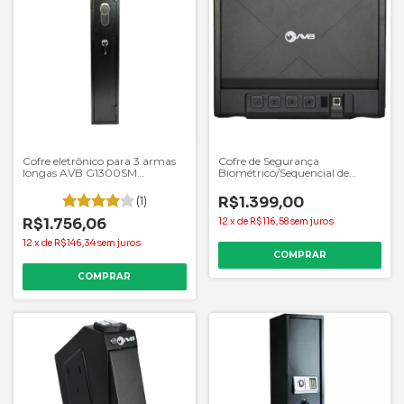
Cofre eletrônico para 3 armas
Cofre de Segurança
longas AVB G1300SM
Biométrico/Sequencial de
1300x250x250 mm
Gaveta AVB-P2902F
(1)
R$1.399,00
R$1.756,06
12
x
de
R$116,58
sem juros
12
x
de
R$146,34
sem juros