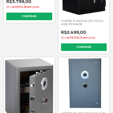
R$3.799,00
12
x
de
R$316,58
sem juros
COFRE À PROVA DE FOGO
AVB-FP0601E
R$2.499,00
12
x
de
R$208,25
sem juros