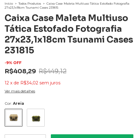
Início
>
Todos Produtos
>
Caixa Case Maleta Multiuso Tática Estofado Fotografia
27x23,1x18cm Tsunami Cases 231815
Caixa Case Maleta Multiuso
Tática Estofado Fotografia
27x23,1x18cm Tsunami Cases
231815
-
9
%
OFF
R$408,29
R$449,12
12
x
de
R$34,02
sem juros
Ver mais detalhes
Cor:
Areia