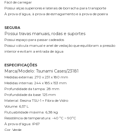
Fácil de carregar
Possui alças superiores e laterais de borracha para transporte
À prova d’água, à prova de esmagamento e à prova de poeira
SEGURA
Possui travas manuais, rodas e suportes
Possui espaço para passar cadeados
Possui válvula manual e anel de vedação que equilibram a pressão
interior e evitam a entrada de água
ESPECIFICAÇÕES
Marca/Modelo: Tsunami Cases/23181
Medidas externas: 270 x 231 x 180 mm
Medidas internas: 244 x 185 x 153 mm
Profundidade da tampa: 28 mm
Profundidade da base: 125 mm
Material: Resina TSU-1 + Fibra de Vidro
Volume: 6,57 L
Flutuabilidade máxima: 6,38 kg
Resistência de temperatura: -40 ºC ~ 90ºC
À prova d'água: IP67
Cor: Verde