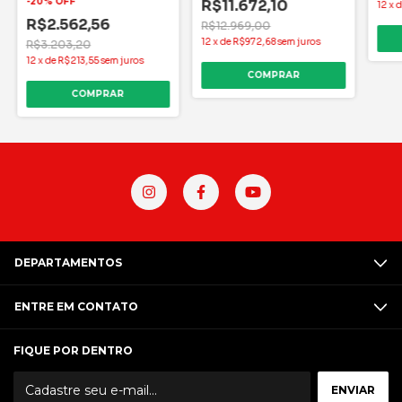
-
20
%
OFF
R$11.672,10
12
x
R$2.562,56
R$12.969,00
12
x
de
R$972,68
sem juros
R$3.203,20
12
x
de
R$213,55
sem juros
DEPARTAMENTOS
ENTRE EM CONTATO
FIQUE POR DENTRO