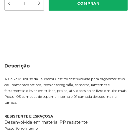
Meios de envio
ALTERAR CEP
Entregas para o CEP:
CALCULAR
Descrição
A Caixa Multiuso da Tsunami Case foi desenvolvida para organizar seus
equipamentos táticos, itens de fotografia, câmeras, lanternas e
ferramentas e levar em trilhas, praias, atividades ao ar livre e muito mais.
Possui 03 camadas de espuma interna e 01 camada de espuma na
tampa.
RESISTENTE E ESPAÇOSA
Desenvolvida em material PP resistente
Possui forro interno