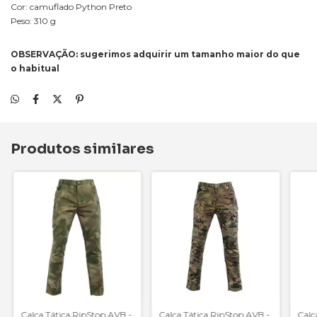
Cor: camuflado Python Preto
Peso: 310 g
OBSERVAÇÃO: sugerimos adquirir um tamanho maior do que
o habitual
Produtos similares
Calça Tática RipStop AVB -
Calça Tática RipStop AVB -
Calç