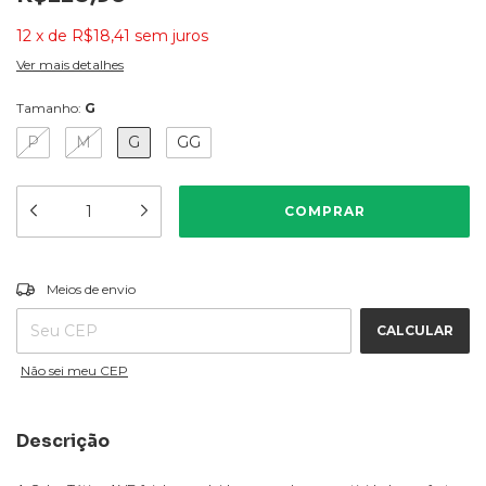
12
x
de
R$18,41
sem juros
Ver mais detalhes
Tamanho:
G
P
M
G
GG
ALTERAR CEP
Entregas para o CEP:
Meios de envio
CALCULAR
Não sei meu CEP
Descrição