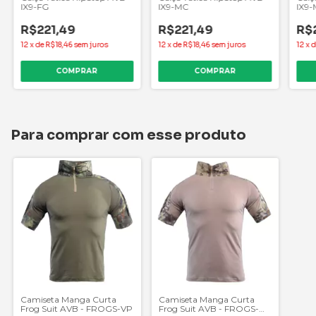
IX9-FG
IX9-MC
IX9
R$221,49
R$221,49
R$
12
x
de
R$18,46
sem juros
12
x
de
R$18,46
sem juros
12
x
COMPRAR
COMPRAR
Para comprar com esse produto
Camiseta Manga Curta
Camiseta Manga Curta
Frog Suit AVB - FROGS-VP
Frog Suit AVB - FROGS-