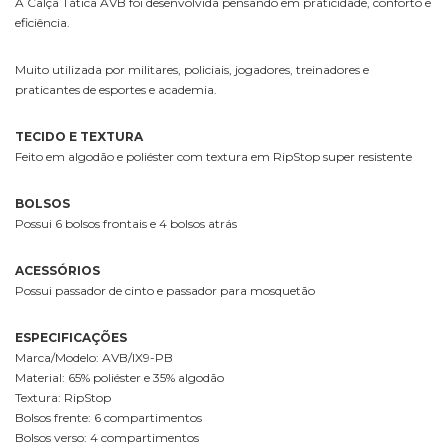
A Calça Tática AVB foi desenvolvida pensando em praticidade, conforto e
eficiência.
Muito utilizada por militares, policiais, jogadores, treinadores e
praticantes de esportes e academia.
TECIDO E TEXTURA
Feito em algodão e poliéster com textura em RipStop super resistente
BOLSOS
Possui 6 bolsos frontais e 4 bolsos atrás
ACESSÓRIOS
Possui passador de cinto e passador para mosquetão
ESPECIFICAÇÕES
Marca/Modelo: AVB/IX9-PB
Material: 65% poliéster e 35% algodão
Textura: RipStop
Bolsos frente: 6 compartimentos
Bolsos verso: 4 compartimentos