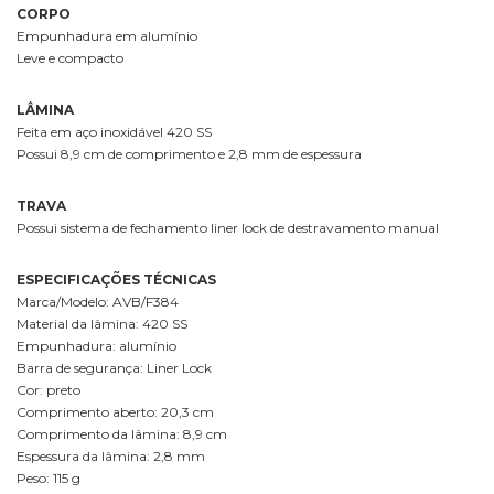
CORPO
Empunhadura em alumínio
Leve e compacto
LÂMINA
Feita em aço inoxidável 420 SS
Possui 8,9 cm de comprimento e 2,8 mm de espessura
TRAVA
Possui sistema de fechamento liner lock de destravamento manual
ESPECIFICAÇÕES TÉCNICAS
Marca/Modelo: AVB/F384
Material da lâmina: 420 SS
Empunhadura: alumínio
Barra de segurança: Liner Lock
Cor: preto
Comprimento aberto: 20,3 cm
Comprimento da lâmina: 8,9 cm
Espessura da lâmina: 2,8 mm
Peso: 115 g