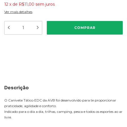
12
x
de
R$11,00
sem juros
Ver mais detalhes
Meios de envio
ALTERAR CEP
Entregas para o CEP:
CALCULAR
Descrição
O Canivete Tático EDC da AVB foi desenvolvido para te proporcionar
praticidade, agilidade e conforto.
Indicado para o dia a dia, trilhas, camping, pesca e todos os esportes ao ar
livre.