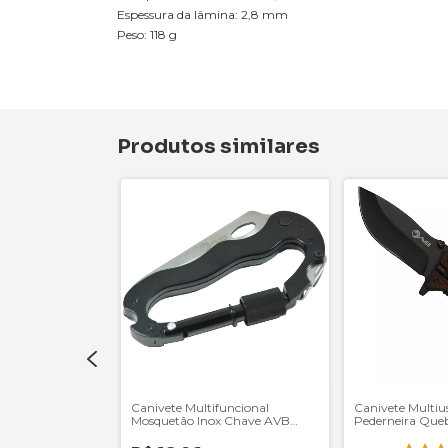
Espessura da lâmina: 2,8 mm
Peso: 118 g
Produtos similares
 EDC Liner Lock
Canivete Multifuncional
Canivete Multiu
Mosquetão Inox Chave AVB
Pederneira Que
CER-20670
CBO-1820