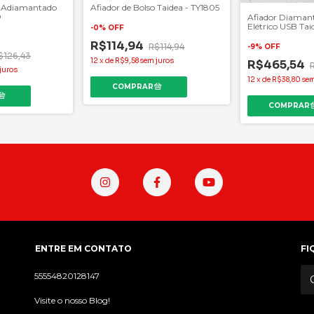
o Adiamantado
Afiador de Bolso Taidea - TY1805
D
Afiador Diaman
Elétrico USB Ta
-
0
%
OFF
R$114,94
R$114,94
-
9
%
OFF
$126,43
12
x
de
R$9,58
sem juros
R$465,54
juros
12
x
de
R$38,80
sem
ENTRE EM CONTATO
FI
55554820128147
Visite o nosso Blog!