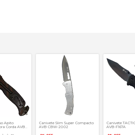
so Apito
Canivete Slim Super Compacto
Canivete TACT
bra Corda AVB
AVB CBW-2002
AVB-F167A