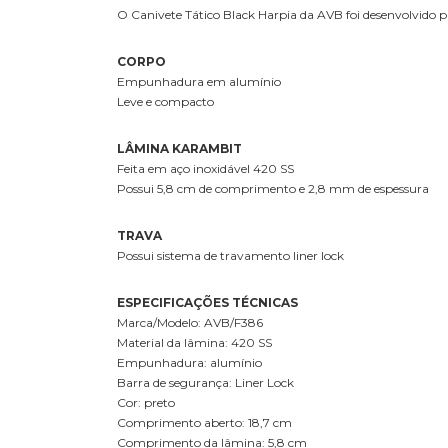
O Canivete Tático Black Harpia da AVB foi desenvolvido p
CORPO
Empunhadura em alumínio
Leve e compacto
LÂMINA KARAMBIT
Feita em aço inoxidável 420 SS
Possui 5,8 cm de comprimento e 2,8 mm de espessura
TRAVA
Possui sistema de travamento liner lock
ESPECIFICAÇÕES TÉCNICAS
Marca/Modelo: AVB/F386
Material da lâmina: 420 SS
Empunhadura: alumínio
Barra de segurança: Liner Lock
Cor: preto
Comprimento aberto: 18,7 cm
Comprimento da lâmina: 5,8 cm