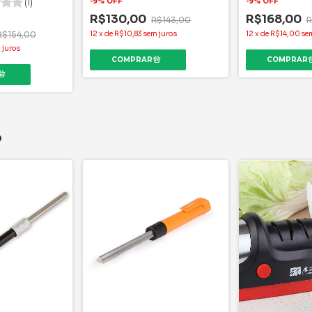
(1)
-
9
%
OFF
-
9
%
OFF
R$130,00
R$168,00
R$143,00
R
R$154,00
12
x
de
R$10,83
sem juros
12
x
de
R$14,00
se
 juros
o