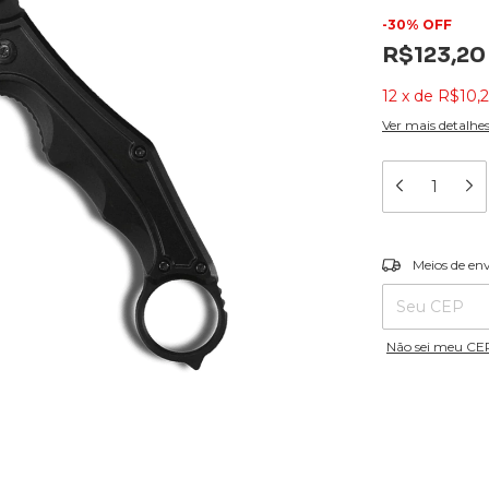
-
30
%
OFF
R$123,20
12
x
de
R$10,
Ver mais detalhe
Entregas para o
Meios de en
Não sei meu CE