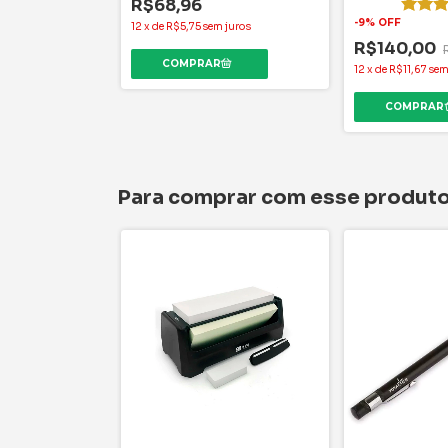
R$68,96
-
9
%
OFF
12
x
de
R$5,75
sem juros
R$209,00
R$140,00
m juros
12
x
de
R$11,67
sem
Para comprar com esse produt