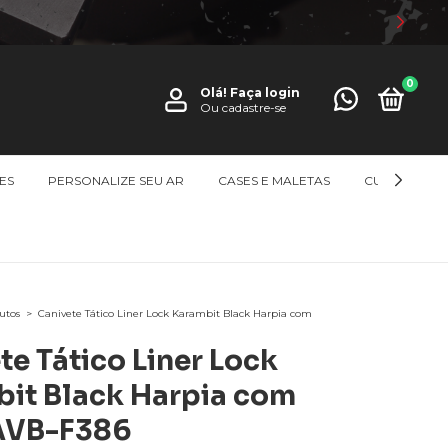
0
Olá!
Faça login
Ou cadastre-se
ES
PERSONALIZE SEU AR
CASES E MALETAS
CUTELARIA
utos
>
Canivete Tático Liner Lock Karambit Black Harpia com
te Tático Liner Lock
it Black Harpia com
 AVB-F386