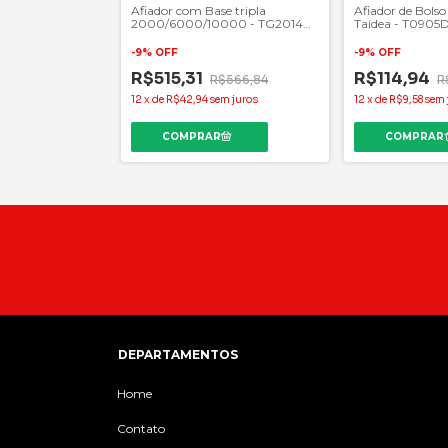
Afiador com Base tripla
Afiador de Bols
2000/6000/10000 - TG2014
Taidea - T0905
TAIDEA
-
9
%
OFF
-
9
%
OFF
R$515,31
R$114,94
R$566,84
R
12
x
de
R$42,94
sem juros
12
x
de
R$9,58
sem 
DEPARTAMENTOS
Home
Contato