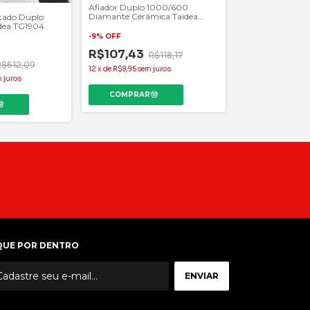
Afiador Duplo 1000/600
Diamante Cerâmica Taidea
tado Duplo
TG1005
idea TG1904
-
9
%
OFF
R$107,43
R$118,17
R$512,09
12
x
de
R$8,95
sem juros
 juros
QUE POR DENTRO