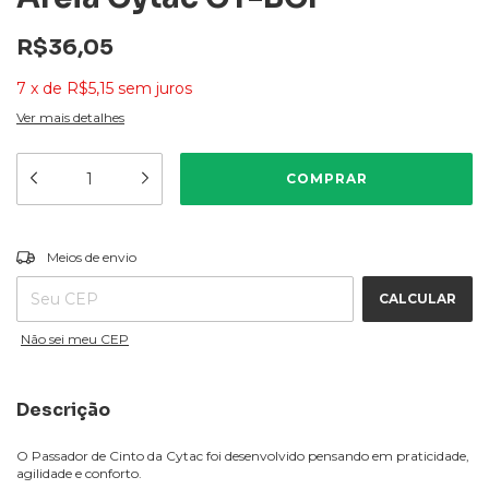
R$36,05
7
x
de
R$5,15
sem juros
Ver mais detalhes
ALTERAR CEP
Entregas para o CEP:
Meios de envio
CALCULAR
Não sei meu CEP
Descrição
O Passador de Cinto da Cytac foi desenvolvido pensando em praticidade,
agilidade e conforto.