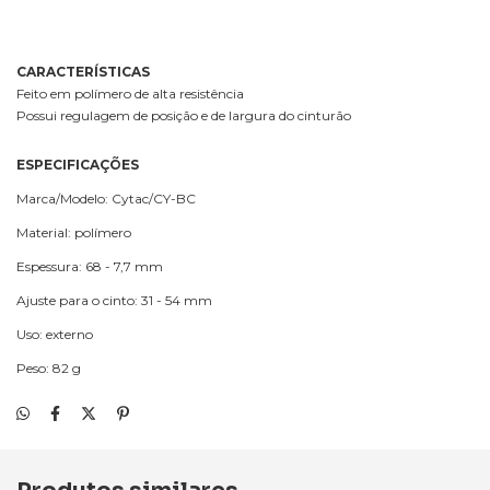
CARACTERÍSTICAS
Feito em polímero de alta resistência
Possui regulagem de posição e de largura do cinturão
ESPECIFICAÇÕES
Marca/Modelo: Cytac/CY-BC
Material: polímero
Espessura: 68 - 7,7 mm
Ajuste para o cinto: 31 - 54 mm
Uso: externo
Peso: 82 g