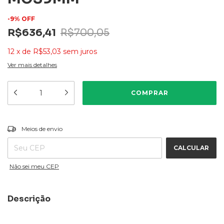
-
9
%
OFF
R$636,41
R$700,05
12
x
de
R$53,03
sem juros
Ver mais detalhes
ALTERAR CEP
Entregas para o CEP:
Meios de envio
CALCULAR
Não sei meu CEP
Descrição