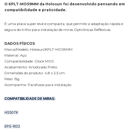
O KPLT-MOS9MM da Holosun foi desenvolvido pensando em
compatibilidade e praticidade.
É uma placa super leve e compacta, que permite a adaptação rápida e
segura do trilho para instalação de miras Optrônicas Reflexivas.
DADOS FÍSICOS
Marca/Modelo: Holosun/KPLT-MOS9MM
Material: Aço
Compatibilidade: Glock MOS
Acabamento: Anodizado Preto
Dimensões do produto: 4,8 x 2,5 cm
Peso: 15g
Acompanha: Parafusos para instalação
COMPATIBILIDADE DE MIRAS:
HS507K
EPS-RD2