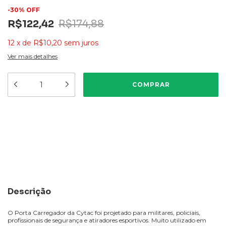
-
30
%
OFF
R$122,42
R$174,88
12
x
de
R$10,20
sem juros
Ver mais detalhes
Meios de envio
ALTERAR CEP
Entregas para o CEP:
CALCULAR
Descrição
O Porta Carregador da Cytac foi projetado para militares, policiais,
profissionais de segurança e atiradores esportivos. Muito utilizado em