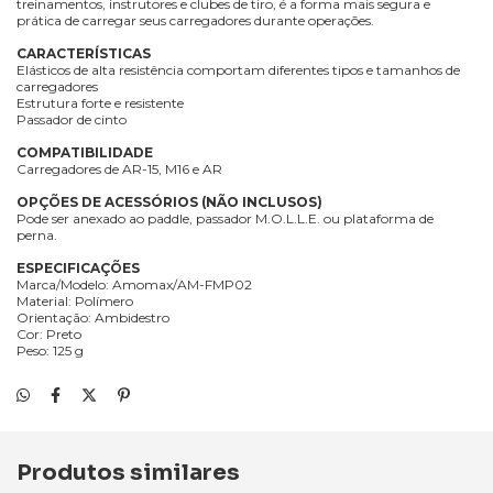
treinamentos, instrutores e clubes de tiro, é a forma mais segura e
prática de carregar seus carregadores durante operações.
CARACTERÍSTICAS
Elásticos de alta resistência comportam diferentes tipos e tamanhos de
carregadores
Estrutura forte e resistente
Passador de cinto
COMPATIBILIDADE
Carregadores de AR-15, M16 e AR
OPÇÕES DE ACESSÓRIOS (NÃO INCLUSOS)
Pode ser anexado ao paddle, passador M.O.L.L.E. ou plataforma de
perna.
ESPECIFICAÇÕES
Marca/Modelo: Amomax/AM-FMP02
Material: Polímero
Orientação: Ambidestro
Cor: Preto
Peso: 125 g
Produtos similares