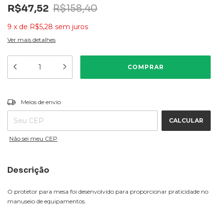
R$47,52
R$158,40
9
x
de
R$5,28
sem juros
Ver mais detalhes
ALTERAR CEP
Entregas para o CEP:
Meios de envio
CALCULAR
Não sei meu CEP
Descrição
O protetor para mesa foi desenvolvido para proporcionar praticidade no
manuseio de equipamentos.