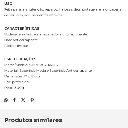
USO
Feita para manutenção, reparos, limpeza, desmontagem e montagem
de celulares, equipamentos elétricos.
CARACTERÍSTICAS
Pode ser enrolado e armazenado muito facilmente.
Base antiderrapante.
Fácil de limpar.
ESPECIFICAÇÕES
Marca/Modelo: CYTAC/CY-MATR
Material: Superfície Macia e Superfície Antiderrapante
Dimensões: 17 x 12 cm
Cor: preto e azul
Peso: 300g
Produtos similares