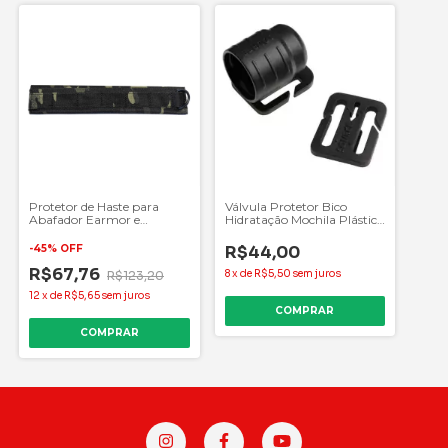
Protetor de Haste para
Válvula Protetor Bico
Abafador Earmor e
Hidratação Mochila Plástico
Similares - AVB-M61
Source
-
45
%
OFF
R$44,00
R$67,76
8
x
de
R$5,50
sem juros
R$123,20
12
x
de
R$5,65
sem juros
COMPRAR