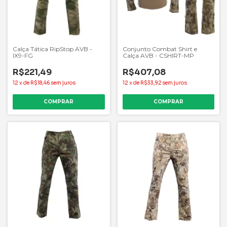
Calça Tática RipStop AVB -
Conjunto Combat Shirt e
IX9-FG
Calça AVB - CSHIRT-MP
R$221,49
R$407,08
12
x
de
R$18,46
sem juros
12
x
de
R$33,92
sem juros
COMPRAR
COMPRAR