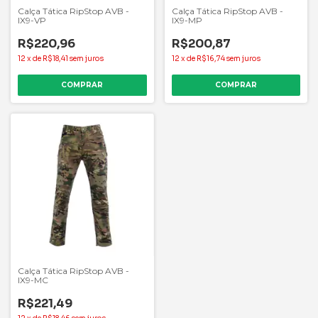
Calça Tática RipStop AVB -
Calça Tática RipStop AVB -
IX9-VP
IX9-MP
R$220,96
R$200,87
12
x
de
R$18,41
sem juros
12
x
de
R$16,74
sem juros
COMPRAR
COMPRAR
Calça Tática RipStop AVB -
IX9-MC
R$221,49