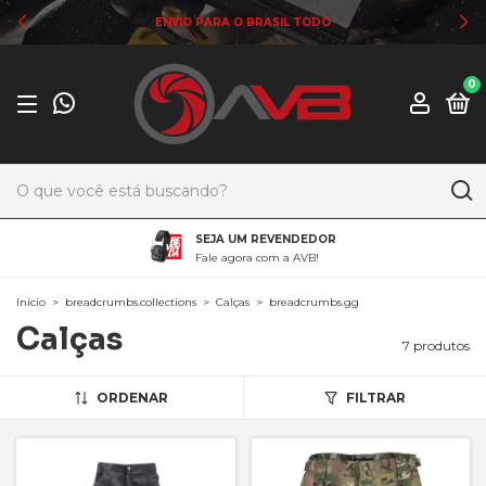
ENVIO PARA O BRASIL TODO
0
SEJA UM REVENDEDOR
Fale agora com a AVB!
Início
>
breadcrumbs.collections
>
Calças
>
breadcrumbs.gg
Calças
7 produtos
ORDENAR
FILTRAR